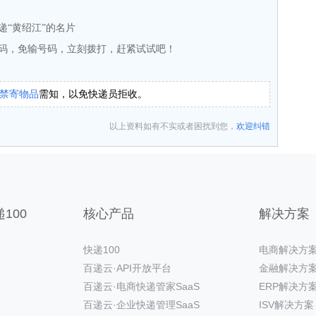
递“黄绍江”的名片
码，免输号码，立刻拨打，赶紧试试吧！
禁寄物品
需知，以免快递员拒收。
以上资料如有不实或者困扰到您，
欢迎纠错
100
核心产品
解决方案
快递100
电商解决方
百递云·API开放平台
金融解决方
百递云·电商快递管家SaaS
ERP解决方
百递云·企业快递管理SaaS
ISV解决方案