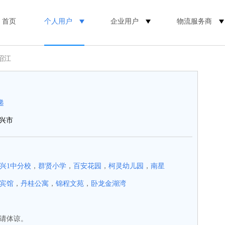
首页
个人用户
企业用户
物流服务商
绍江
递
兴市
兴1中分校
，
群贤小学
，
百安花园
，
柯灵幼儿园
，
南星
宾馆
，
丹桂公寓
，
锦程文苑
，
卧龙金湖湾
请体谅。