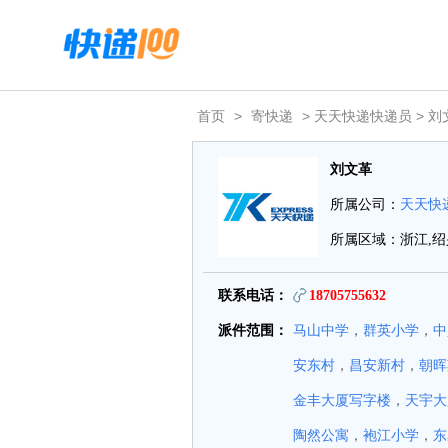
首页
>
寄快递
> 天天快递快递员 > 刘
刘文革
所属公司：
天天快
所属区域：浙江,绍
联系电话：
18705755632
派件范围：
马山中学
，
群英小学
，
中
安东村
，
昌安新村
，
朝晖
金丰大厦写字楼
，
天宇大
陶然公寓
，
袍江小学
，
东