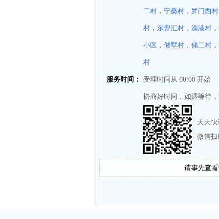
二村
，
宁桑村
，
罗门西村
村
，
东曹汇村
，
渔港村
，
小区
，
储墅村
，
储二村
，
村
服务时间：
受理时间从 08:00 开始
协商好时间，如遇等待，
天天快
微信扫
请事先查看