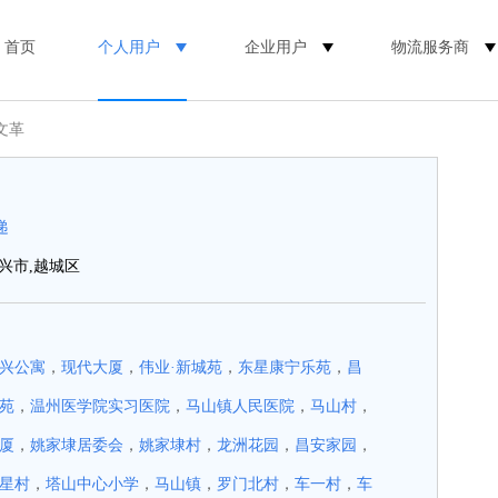
首页
个人用户
企业用户
物流服务商
文革
递
兴市,越城区
兴公寓
，
现代大厦
，
伟业·新城苑
，
东星康宁乐苑
，
昌
苑
，
温州医学院实习医院
，
马山镇人民医院
，
马山村
，
厦
，
姚家埭居委会
，
姚家埭村
，
龙洲花园
，
昌安家园
，
星村
，
塔山中心小学
，
马山镇
，
罗门北村
，
车一村
，
车