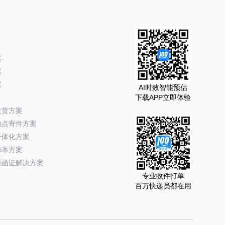
案
案
案
AI时效智能预估
下载APP立即体验
发货方案
地点寄件方案
一体化方案
降本方案
所函证解决方案
专业收件打单
百万快递员都在用