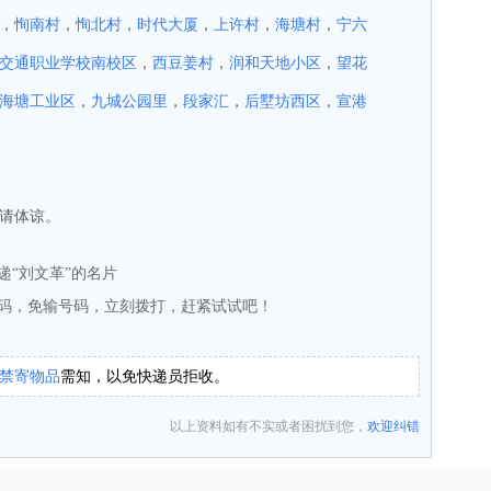
，
恂南村
，
恂北村
，
时代大厦
，
上许村
，
海塘村
，
宁六
交通职业学校南校区
，
西豆姜村
，
润和天地小区
，
望花
海塘工业区
，
九城公园里
，
段家汇
，
后墅坊西区
，
宣港
请体谅。
递“刘文革”的名片
码，免输号码，立刻拨打，赶紧试试吧！
禁寄物品
需知，以免快递员拒收。
以上资料如有不实或者困扰到您，
欢迎纠错