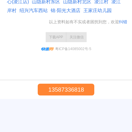
心(凌江店)
山隐新村东区
山隐新村北区
凌江村
凌江
岸村
绍兴汽车西站
锦·阳光大酒店
王家庄幼儿园
以上资料如有不实或者困扰到您，欢迎
纠错
下载APP
关注微信
粤ICP备14085002号-5
13587336818