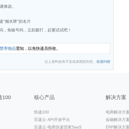
请体谅。
递“侧水牌”的名片
码，免输号码，立刻拨打，赶紧试试吧！
禁寄物品
需知，以免快递员拒收。
以上资料如有不实或者困扰到您，
欢迎纠错
100
核心产品
解决方案
快递100
电商解决方
百递云·API开放平台
金融解决方
百递云·电商快递管家SaaS
ERP解决方