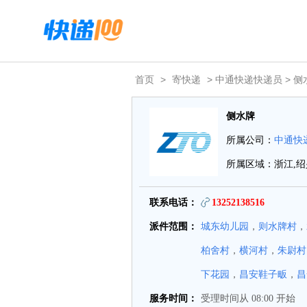
首页
>
寄快递
> 中通快递快递员 > 侧
侧水牌
所属公司：
中通快
所属区域：浙江,绍
联系电话：
13252138516
派件范围：
城东幼儿园
，
则水牌村
，
柏舍村
，
横河村
，
朱尉村
下花园
，
昌安鞋子畈
，
昌
服务时间：
受理时间从 08:00 开始