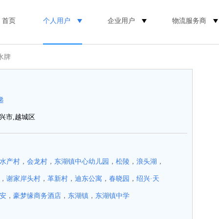
首页
个人用户
企业用户
物流服务商
水牌
递
兴市,越城区
水产村
，
会龙村
，
东湖镇中心幼儿园
，
松陵
，
浪头湖
，
，
谢家岸头村
，
革新村
，
迪东公寓
，
春晓园
，
绍兴·天
安
，
豪梦缘商务酒店
，
东湖镇
，
东湖镇中学