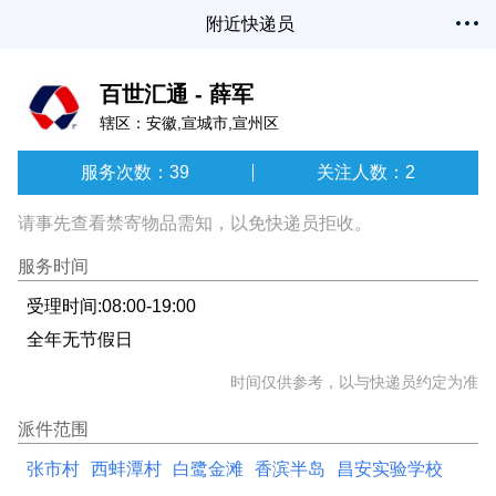
附近快递员
百世汇通 - 薛军
辖区：安徽,宣城市,宣州区
服务次数：39
关注人数：2
请事先查看禁寄物品需知，以免快递员拒收。
服务时间
受理时间:08:00-19:00
全年无节假日
时间仅供参考，以与快递员约定为准
派件范围
张市村
西蚌潭村
白鹭金滩
香滨半岛
昌安实验学校