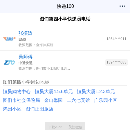
快递100
图们第四小学快递员电话
张振涛
1864****911
EMS
收派范围：金海岸宾馆...
吴师傅
1394****683
中通快递
收派范围：图们市小太阳幼儿园...
图们第四小学周边地标
恒昊购物中心
恒昊大厦4.5.6单元
恒昊大厦1.2.3单元
图们市社会保险局
金山馨园
二六七宾馆
广乐园小区
鸿园小区
图们正阳旅店
下载APP
关注微信