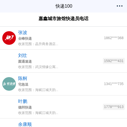
快递100
嘉鑫城市旅馆快递员电话
张波
1862****368
全峰快递
收派范围：晶升商务酒店...
刘壮
1592****431
圆通速递
收派范围：武汉情缘公寓...
陈舸
1341****735
宅急送
收派范围：海赋江城天韵...
叶鹏
1778****913
德邦快递
收派范围：海赋江城天韵...
余康顺