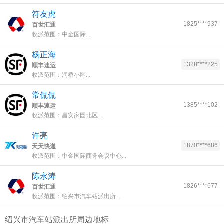
符友虎
1825****937
百世汇通
收派范围：中金国际...
杨正海
1328****225
顺丰速运
收派范围：洞桥小区...
常侃侃
1385****102
顺丰速运
收派范围：昌安家园北区...
许亮
1870****686
天天快递
收派范围：中金国际商务会议中心...
陈永涛
1826****677
百世汇通
收派范围：绍兴市汽车站派出所...
绍兴市汽车站派出所周边地标