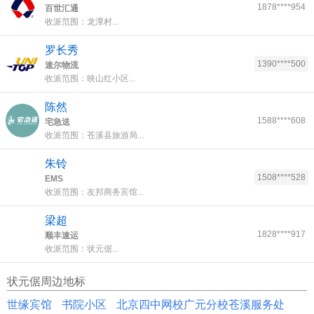
1878****954
百世汇通
收派范围：龙潭村...
罗长秀
1390****500
速尔物流
收派范围：映山红小区...
陈然
1588****608
宅急送
收派范围：苍溪县旅游局...
朱铃
1508****528
EMS
收派范围：友邦商务宾馆...
梁超
1828****917
顺丰速运
收派范围：状元倨...
状元倨周边地标
世缘宾馆
书院小区
北京四中网校广元分校苍溪服务处