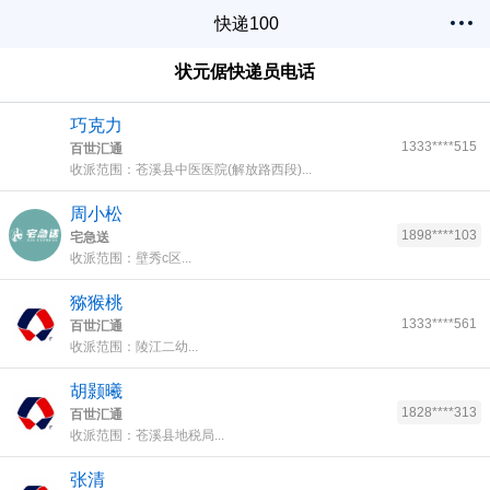
快递100
状元倨快递员电话
巧克力
1333****515
百世汇通
收派范围：苍溪县中医医院(解放路西段)...
周小松
1898****103
宅急送
收派范围：壁秀c区...
猕猴桃
1333****561
百世汇通
收派范围：陵江二幼...
胡颢曦
1828****313
百世汇通
收派范围：苍溪县地税局...
张清