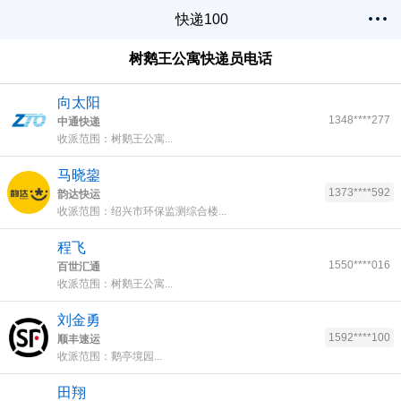
快递100
树鹅王公寓快递员电话
向太阳
1348****277
中通快递
收派范围：树鹅王公寓...
马晓鋆
1373****592
韵达快运
收派范围：绍兴市环保监测综合楼...
程飞
1550****016
百世汇通
收派范围：树鹅王公寓...
刘金勇
1592****100
顺丰速运
收派范围：鹅亭境园...
田翔