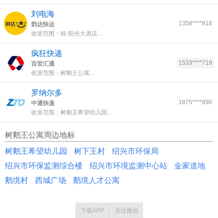
刘电海
1358****818
韵达快运
收派范围：锦·阳光大酒店...
疯狂快递
1533****719
百世汇通
收派范围：树鹅王公寓...
罗纳尔多
1875****890
中通快递
收派范围：树鹅王希望幼儿园...
树鹅王公寓周边地标
树鹅王希望幼儿园
树下王村
绍兴市环保局
绍兴市环保监测综合楼
绍兴市环境监测中心站
金家道地
鹅境村
西城广场
鹅境人才公寓
下载APP
关注微信