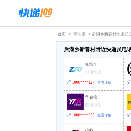
首页
>
寄快递
> 后湖乡新春村快递员
后湖乡新春村附近快递员电
杨绍全
中通快递
1806****127
查看详情
华金松
圆通速递
1880****355
查看详情
小石