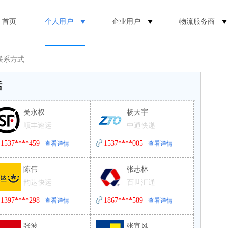
首页
个人用户
企业用户
物流服务商
联系方式
话
吴永权
杨天宇
顺丰速运
中通快递
1537****459
1537****005
查看详情
查看详情
陈伟
张志林
韵达快运
百世汇通
1397****298
1867****589
查看详情
查看详情
张波
张宜风