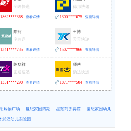
全峰快递
德邦快递
1862****368
1300****075
查看详情
查看详情
陈舸
王博
宅急送
天天快递
1341****735
1507****966
查看详情
查看详情
陈华祥
师傅
圆通速递
韵达快运
1351****298
1871****584
查看详情
查看详情
湖购物广场
世纪家园四期
星耀商务宾馆
世纪家园幼儿
才武汉幼儿实验园