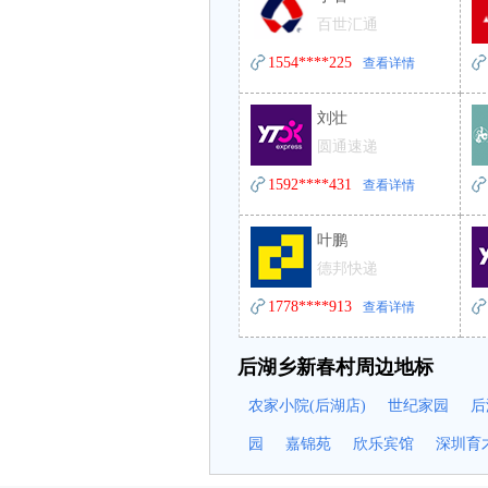
百世汇通
1554****225
查看详情
刘壮
圆通速递
1592****431
查看详情
叶鹏
德邦快递
1778****913
查看详情
后湖乡新春村周边地标
农家小院(后湖店)
世纪家园
后
园
嘉锦苑
欣乐宾馆
深圳育