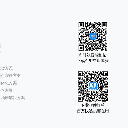
案
案
案
AI时效智能预估
下载APP立即体验
发货方案
地点寄件方案
一体化方案
降本方案
所函证解决方案
专业收件打单
百万快递员都在用