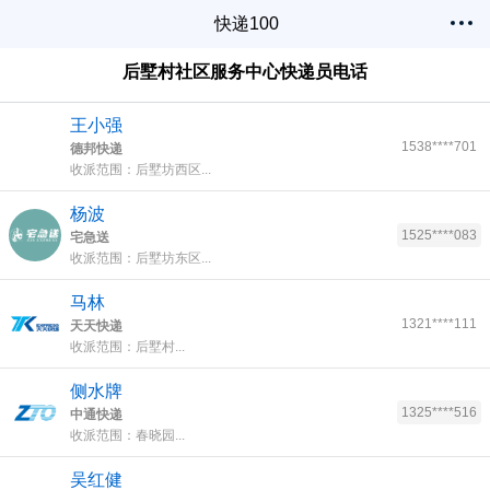
快递100
后墅村社区服务中心快递员电话
王小强
1538****701
德邦快递
收派范围：后墅坊西区...
杨波
1525****083
宅急送
收派范围：后墅坊东区...
马林
1321****111
天天快递
收派范围：后墅村...
侧水牌
1325****516
中通快递
收派范围：春晓园...
吴红健