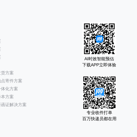
案
案
案
AI时效智能预估
下载APP立即体验
发货方案
地点寄件方案
一体化方案
降本方案
所函证解决方案
专业收件打单
百万快递员都在用