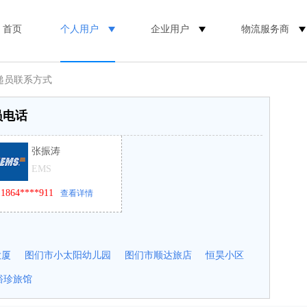
首页
个人用户
企业用户
物流服务商
递员联系方式
员电话
张振涛
EMS
1864****911
查看详情
大厦
图们市小太阳幼儿园
图们市顺达旅店
恒昊小区
裕珍旅馆