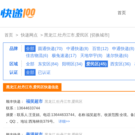
首页
首页
>
快递网点
> 黑龙江,牡丹江市,爱民区
[切换城市]
品牌
全部
圆通快递(70)
中通快递(8)
百世(12)
申通快递(8)
佳吉物流(6)
极兔速递(17)
天地华宇(8)
速尔快递(6)
区域
全部
东安区(84)
阳明区(34)
爱民区(45)
西安区(36)
认证
全部
已认证
黑龙江,牡丹江市,爱民区快递信息
福笑超市
顺丰快递：
黑龙江,牡丹江市,爱民区
联系：13644633744
摘要：联系人:王亚娟。电话:13644633744。名称:福笑超市。收派范围:全境。备注:服
。QQ: 。地址:西海林街379号。
详细>>
善源超市
顺丰快递：
黑龙江,牡丹江市,爱民区