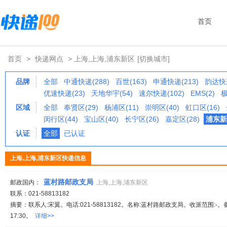
首页
首页
>
快递网点
> 上海,上海,浦东新区
[切换城市]
品牌
全部
中通快递(288)
百世(163)
申通快递(213)
韵达快递
优速快递(23)
天地华宇(54)
速尔快递(102)
EMS(2)
极
区域
全部
奉贤区(29)
杨浦区(11)
崇明区(40)
虹口区(16)
闵行区(44)
宝山区(40)
长宁区(26)
嘉定区(28)
浦东新区
认证
全部
已认证
上海,上海,浦东新区快递信息
蓝村路邮政支局
邮政国内：
上海,上海,浦东新区
联系：021-58813182
摘要：联系人:宋翼。电话:021-58813182。名称:蓝村路邮政支局。收派范围:-。
17:30。
详细>>