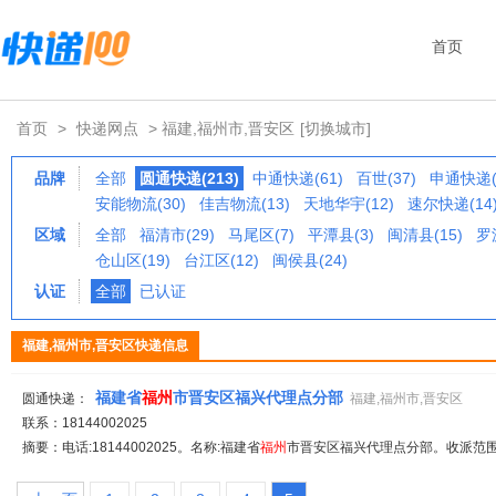
首页
首页
>
快递网点
> 福建,福州市,晋安区
[切换城市]
品牌
全部
圆通快递(213)
中通快递(61)
百世(37)
申通快递(
安能物流(30)
佳吉物流(13)
天地华宇(12)
速尔快递(14
区域
全部
福清市(29)
马尾区(7)
平潭县(3)
闽清县(15)
罗
仓山区(19)
台江区(12)
闽侯县(24)
认证
全部
已认证
福建,福州市,晋安区快递信息
福建省
福州
市晋安区福兴代理点分部
圆通快递：
福建,福州市,晋安区
联系：18144002025
摘要：电话:18144002025。名称:福建省
福州
市晋安区福兴代理点分部。收派范围: