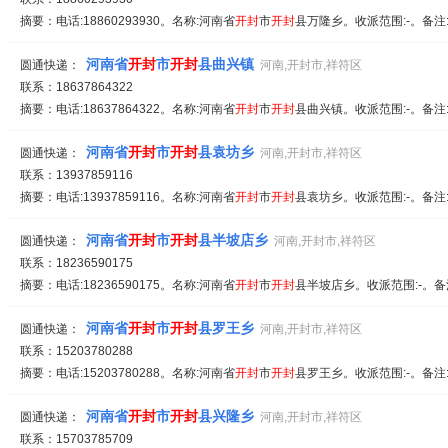
摘要：电话:18860293930。名称:河南省
开封
市
开封
县万隆乡。收派范围:-。备注
河南省
开封
市
开封
县曲兴镇
圆通快递：
河南,开封市,祥符区
联系：18637864322
摘要：电话:18637864322。名称:河南省
开封
市
开封
县曲兴镇。收派范围:-。备注
河南省
开封
市
开封
县袁坊乡
圆通快递：
河南,开封市,祥符区
联系：13937859116
摘要：电话:13937859116。名称:河南省
开封
市
开封
县袁坊乡。收派范围:-。备注
河南省
开封
市
开封
县半坡店乡
圆通快递：
河南,开封市,祥符区
联系：18236590175
摘要：电话:18236590175。名称:河南省
开封
市
开封
县半坡店乡。收派范围:-。备
河南省
开封
市
开封
县罗王乡
圆通快递：
河南,开封市,祥符区
联系：15203780288
摘要：电话:15203780288。名称:河南省
开封
市
开封
县罗王乡。收派范围:-。备注
河南省
开封
市
开封
县兴隆乡
圆通快递：
河南,开封市,祥符区
联系：15703785709