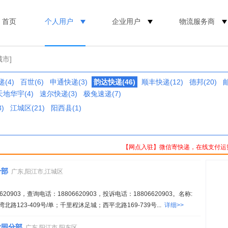
首页
个人用户
企业用户
物流服务商
城市]
(4)
百世(6)
申通快递(3)
韵达快递(46)
顺丰快递(12)
德邦(20)
天地华宇(4)
速尔快递(3)
极兔速递(7)
)
江城区(21)
阳西县(1)
【网点入驻】微信寄快递，在线支付运
分部
广东,阳江市,江城区
0903，查询电话：18806620903，投诉电话：18806620903。名称:
123-409号/单；千里程沐足城；西平北路169-739号...
详细>>
业园分部
广东,阳江市,阳东区