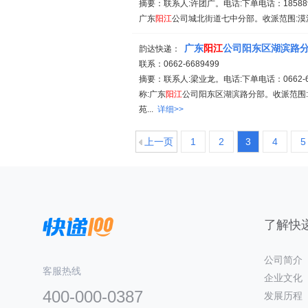
摘要：联系人:许团广。电话:下单电话：1858890
广东
阳江
公司城北街道七中分部。收派范围:漠江路1
广东
阳江
公司阳东区湖滨路
韵达快递：
联系：0662-6689499
摘要：联系人:梁业龙。电话:下单电话：0662-668
称:广东
阳江
公司阳东区湖滨路分部。收派范围
苑...
详细>>
上一页
1
2
3
4
5
了解快递
公司简介
客服热线
企业文化
400-000-0387
发展历程