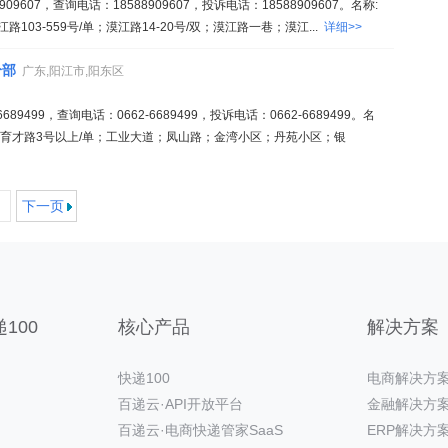
9607，查询电话：18588909607，投诉电话：18588909607。名称:
03-559号/单；漠江路14-20号/双；漠江路一巷；漠江...
详细>>
分部
广东,阳江市,阳东区
9499，查询电话：0662-6689499，投诉电话：0662-6689499。名
:育才路3号以上/单；工业大道；凤山路；金湾小区；丹苑小区；银
下一页
100
核心产品
解决方案
快递100
电商解决方
百递云·API开放平台
金融解决方
百递云·电商快递管家SaaS
ERP解决方