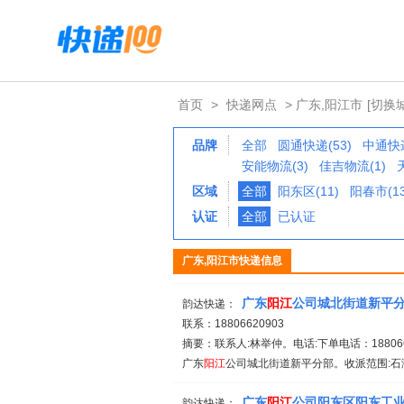
首页
>
快递网点
> 广东,阳江市
[切换
品牌
全部
圆通快递(53)
中通快递
安能物流(3)
佳吉物流(1)
区域
全部
阳东区(11)
阳春市(13
认证
全部
已认证
广东,阳江市快递信息
广东
阳江
公司城北街道新平
韵达快递：
联系：18806620903
摘要：联系人:林举仲。电话:下单电话：1880662
广东
阳江
公司城北街道新平分部。收派范围:石湾北路
广东
阳江
公司阳东区阳东工
韵达快递：