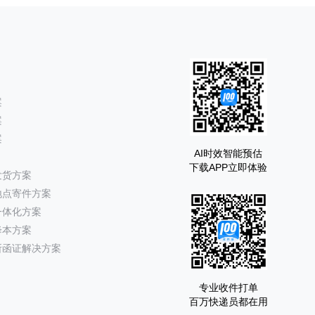
案
案
案
AI时效智能预估
下载APP立即体验
发货方案
地点寄件方案
一体化方案
降本方案
所函证解决方案
专业收件打单
百万快递员都在用