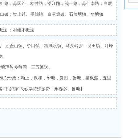
飞虹路；苏园路；桔井路；沿江路；统一路；苏仙南路；白鹿
桥口镇；坳上镇、望仙镇、白露塘镇、石盖塘镇、华塘镇
派送 ；村组不派送
镇、五盖山镇、桥口镇、栖凤渡镇、马头岭乡、良田镇、月峰
送。
大塘瑶族乡每周一三五派送。
0.5元/票：坳上，保和，华塘，良田，鲁塘，栖枫渡，五里
以下乡镇0.5元/票特殊派费：永春乡、鲁塘】