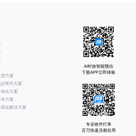
案
案
案
AI时效智能预估
下载APP立即体验
发货方案
地点寄件方案
一体化方案
降本方案
所函证解决方案
专业收件打单
百万快递员都在用