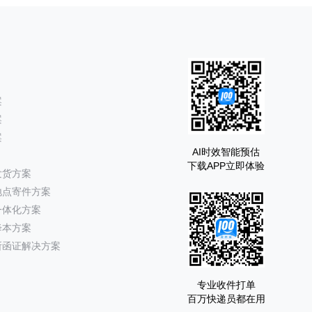
案
案
案
AI时效智能预估
下载APP立即体验
发货方案
地点寄件方案
一体化方案
降本方案
所函证解决方案
专业收件打单
百万快递员都在用