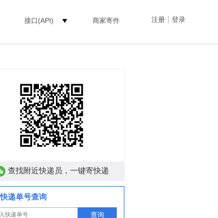
|
注册
登录
接口(API)
商家寄件
查找附近快递员，一键寄快递
快递单号查询
查询