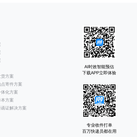
案
案
案
AI时效智能预估
下载APP立即体验
发货方案
地点寄件方案
一体化方案
降本方案
所函证解决方案
专业收件打单
百万快递员都在用