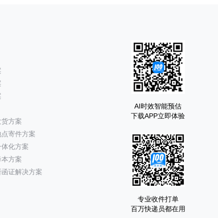
案
案
案
AI时效智能预估
下载APP立即体验
发货方案
地点寄件方案
一体化方案
降本方案
所函证解决方案
专业收件打单
百万快递员都在用