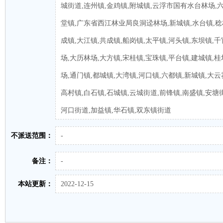
城街道,连州镇,金鸡镇,附城镇,云浮市国有水台林场,
堂镇,广东省西江林业局良洞迳林场,新城镇,水台镇,稔
成镇,大江镇,共成镇,船岗镇,太平镇,河头镇,东坝镇,
场,大历林场,大方镇,宋桂镇,宝珠镇,平台镇,建城镇,
场,通门镇,都城镇,大湾镇,河口镇,六都镇,新城镇,大云
高村镇,白石镇,石城镇,云城街道,前锋镇,南盛镇,安塘
河口街道,加益镇,华石镇,双东镇街道
不派送范围：
-
备注：
-
本站更新：
2022-12-15