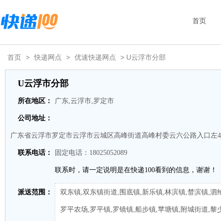
首页
首页
>
快递网点
>
优速快递网点
> U云浮市分部
U云浮市分部
所在地区：
广东,云浮市,罗定市
公司地址：
广东省云浮市罗定市云浮市云城区高峰街道高峰村委云六公路入口左40
联系电话：
固定电话：18025052089
联系时，请一定说明是在快递100看到的信息，谢谢！
派送范围：
双东镇,双东镇街道,围底镇,新乐镇,林滨镇,榃滨镇,泗
罗平农场,罗平镇,罗镜镇,船步镇,苹塘镇,附城街道,黎