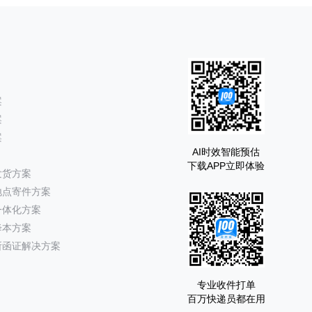
案
案
案
AI时效智能预估
下载APP立即体验
发货方案
地点寄件方案
一体化方案
降本方案
所函证解决方案
专业收件打单
百万快递员都在用