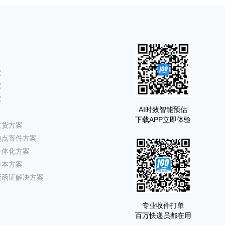
案
案
案
AI时效智能预估
下载APP立即体验
发货方案
地点寄件方案
一体化方案
降本方案
所函证解决方案
专业收件打单
百万快递员都在用