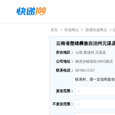
首页
>
快递网点
>
圆通快递网点
>
云南省楚雄彝族自治州元谋
所在地区：
云南,楚雄州,元谋县
公司地址：
物茂乡物茂街588代购店
联系电话：
08788211567
联系时，请一定说明是在
派送范围：
-
不派送范围：
-