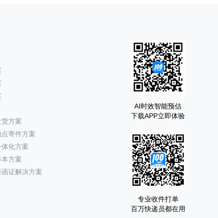
案
案
案
AI时效智能预估
下载APP立即体验
发货方案
地点寄件方案
一体化方案
降本方案
所函证解决方案
专业收件打单
百万快递员都在用