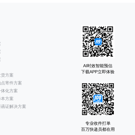
案
案
案
AI时效智能预估
下载APP立即体验
发货方案
地点寄件方案
一体化方案
降本方案
所函证解决方案
专业收件打单
百万快递员都在用