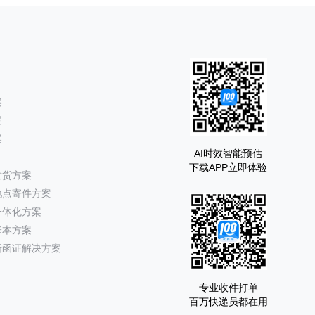
案
案
案
AI时效智能预估
下载APP立即体验
发货方案
地点寄件方案
一体化方案
降本方案
所函证解决方案
专业收件打单
百万快递员都在用