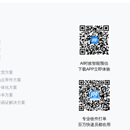
案
案
案
AI时效智能预估
下载APP立即体验
发货方案
地点寄件方案
一体化方案
降本方案
所函证解决方案
专业收件打单
百万快递员都在用