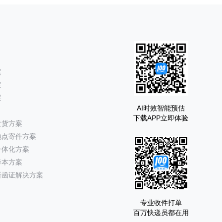
案
案
案
AI时效智能预估
下载APP立即体验
发货方案
地点寄件方案
一体化方案
降本方案
所函证解决方案
专业收件打单
百万快递员都在用