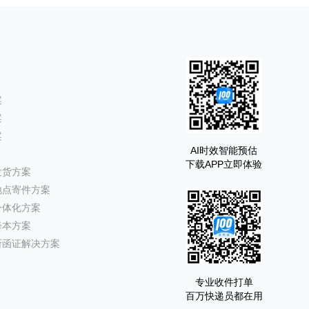
案
案
案
AI时效智能预估
下载APP立即体验
发货方案
地点寄件方案
一体化方案
降本方案
所函证解决方案
专业收件打单
百万快递员都在用