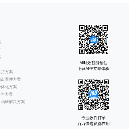
案
案
案
AI时效智能预估
下载APP立即体验
发货方案
地点寄件方案
一体化方案
降本方案
所函证解决方案
专业收件打单
百万快递员都在用