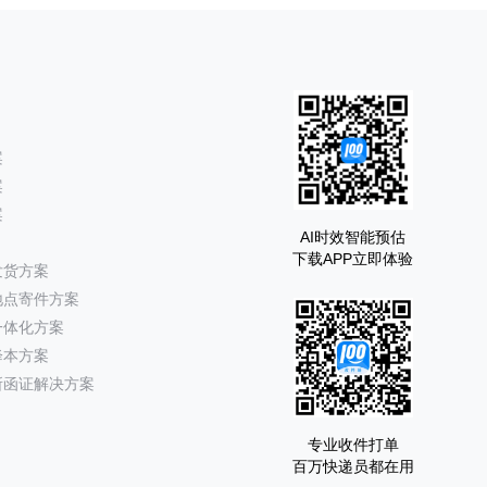
案
案
案
AI时效智能预估
下载APP立即体验
发货方案
地点寄件方案
一体化方案
降本方案
所函证解决方案
专业收件打单
百万快递员都在用