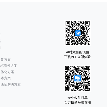
案
案
案
AI时效智能预估
下载APP立即体验
发货方案
地点寄件方案
一体化方案
降本方案
所函证解决方案
专业收件打单
百万快递员都在用