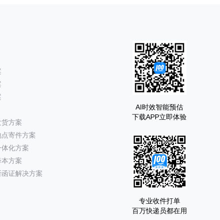
案
案
案
AI时效智能预估
下载APP立即体验
发货方案
地点寄件方案
一体化方案
降本方案
所函证解决方案
专业收件打单
百万快递员都在用