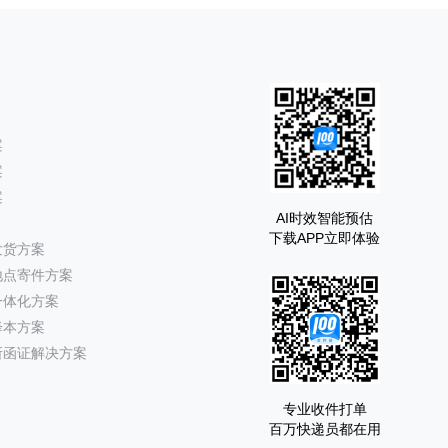
案
案
案
AI时效智能预估
下载APP立即体验
发货方案
地点寄件方案
一体化方案
降本方案
所函证解决方案
专业收件打单
百万快递员都在用