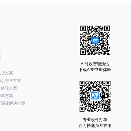
案
案
案
AI时效智能预估
下载APP立即体验
发货方案
地点寄件方案
一体化方案
降本方案
所函证解决方案
专业收件打单
百万快递员都在用