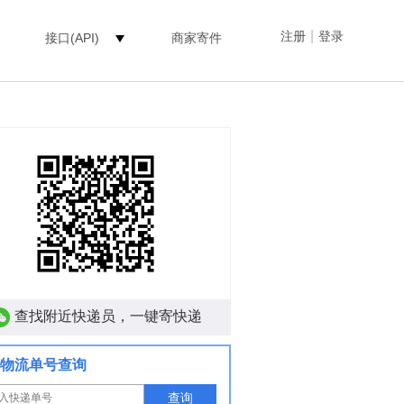
|
注册
登录
接口(API)
商家寄件
查找附近快递员，一键寄快递
物流单号查询
查询