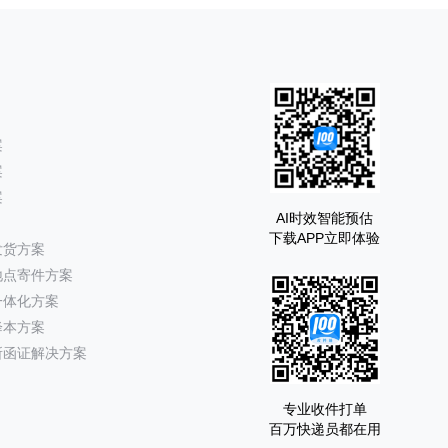
案
案
案
AI时效智能预估
下载APP立即体验
发货方案
地点寄件方案
一体化方案
降本方案
所函证解决方案
专业收件打单
百万快递员都在用