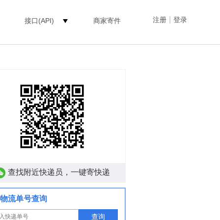
|
注册
登录
接口(API)
商家寄件
查找附近快递员，一键寄快递
物流单号查询
查询