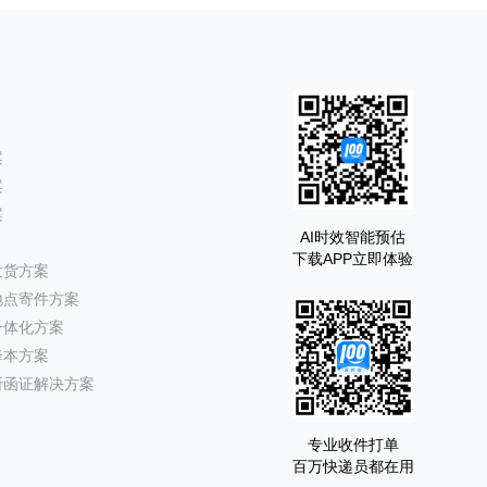
案
案
案
AI时效智能预估
下载APP立即体验
发货方案
地点寄件方案
一体化方案
降本方案
所函证解决方案
专业收件打单
百万快递员都在用