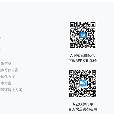
案
案
案
AI时效智能预估
下载APP立即体验
发货方案
地点寄件方案
一体化方案
降本方案
所函证解决方案
专业收件打单
百万快递员都在用