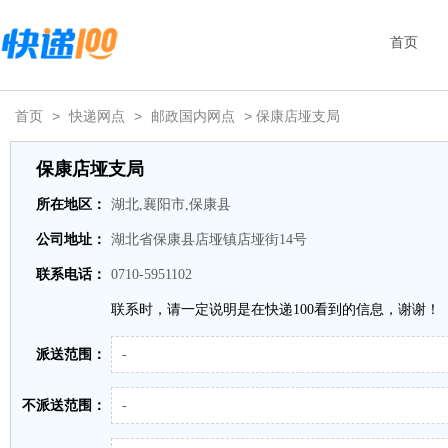
首页
首页
>
快递网点
>
邮政国内网点
> 保康店垭支局
保康店垭支局
所在地区：
湖北,襄阳市,保康县
公司地址：
湖北省保康县店垭镇店垭街14号
联系电话：
0710-5951102
联系时，请一定说明是在快递100看到的信息，谢谢！
派送范围：
-
不派送范围：
-