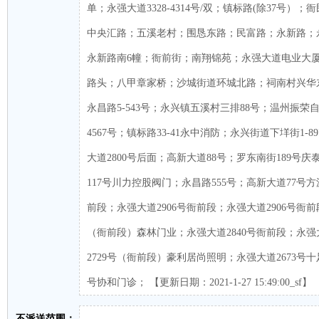
单；永强大道3328-4314号/双；镇标路(除37号
中央汇路；五溪老村；围恳东路；民富路；永新路；
永新路南6幢；衙前街；南翔锦苑；永强大道电业大
路头；八甲章家桥；沙城街道环城北路；祠南村兴华
永昌路5-543号；永兴镇五溪村三排88号；温州振
4567号；镇标路33-41永中消防；永兴街道下垟街1-
大道2800号后面；高新大道88号；罗东南街189号
117号川力控股阀门；永昌路555号；高新大道77号方
前段；永强大道2906号衙前段；永强大道2906号衙前
（衙前段）森林门业；永强大道2840号衙前段；永强
2729号（衙前段）豪利居尚照明；永强大道2673号十
号协和门诊； 【更新日期：2021-1-27 15:49:00_sf】
不派送范围：
-