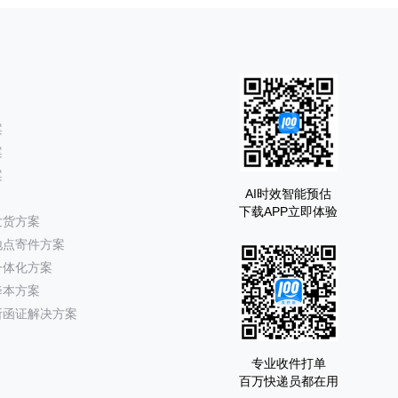
案
案
案
AI时效智能预估
下载APP立即体验
发货方案
地点寄件方案
一体化方案
降本方案
所函证解决方案
专业收件打单
百万快递员都在用