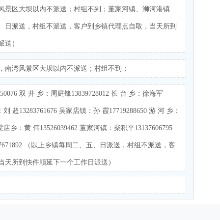
风景区大坝以内不派送；村组不到；董家河镇、浉河港镇
、日派送，村组不派送，客户到乡镇代理点自取，当天所到
派送）
，南湾风景区大坝以内不派送；村组不到；
0076 双 井 乡：周庭锋13839728012 长 台 乡：徐海军
：刘 超13283761676 吴家店镇：孙 霞17719288650 游 河 乡：
高粱店乡：黄 伟13526039462 董家河镇：柴积平13137606795
7671892 （以上乡镇每周二、五、日派送，村组不派送，客
当天所到快件顺延下一个工作日派送）