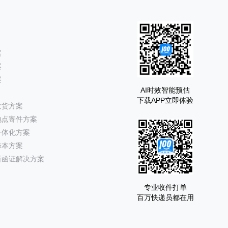
案
案
案
AI时效智能预估
下载APP立即体验
发货方案
地点寄件方案
一体化方案
降本方案
所函证解决方案
专业收件打单
百万快递员都在用