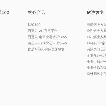
100
核心产品
解决方案
快递100
电商解决方
百递云·API开放平台
金融解决方
百递云·电商快递管家SaaS
ERP解决方
百递云·企业快递管理SaaS
ISV解决方案
快递100收件端/快递超市
商家多地址
企业多办公
企业小邮局
企业快递费
会计师事务