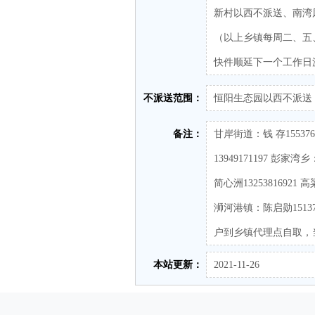
新村以西不派送、南湾
（以上乡镇每周二、五
快件顺延下一个工作日
不派送范围：
恒阳生态园以西不派送
备注：
甘岸街道：钱 存1553765
13949171197 彭家湾乡
简心洲13253816921 
浉河港镇：陈启勋1513
户到乡镇代理点自取，
本站更新：
2021-11-26