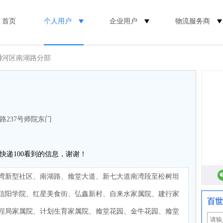
首页
个人用户
企业用户
物流服务商
浉河区南湖路分部
路237号师院东门
快递100看到的信息，谢谢！
湾新型社区、南湖路、飨堂大道、新七大道南湾段至松树坦
信阳学院、红星美食街、弘鑫新村、自来水家属院、建行家
百世
程局家属院、计划生育家属院、飨堂花园、金牛花园、飨堂