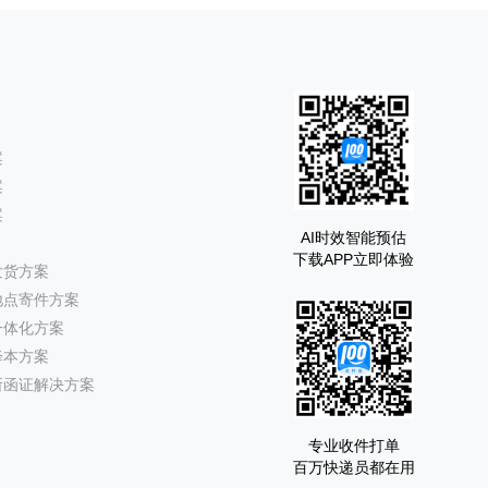
案
案
案
AI时效智能预估
下载APP立即体验
发货方案
地点寄件方案
一体化方案
降本方案
所函证解决方案
专业收件打单
百万快递员都在用