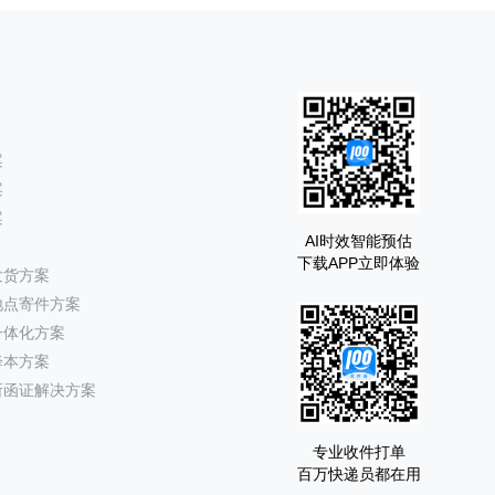
案
案
案
AI时效智能预估
下载APP立即体验
发货方案
地点寄件方案
一体化方案
降本方案
所函证解决方案
专业收件打单
百万快递员都在用