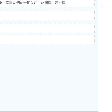
侧、南环两侧前进街以西；赵圈镇、河沿镇