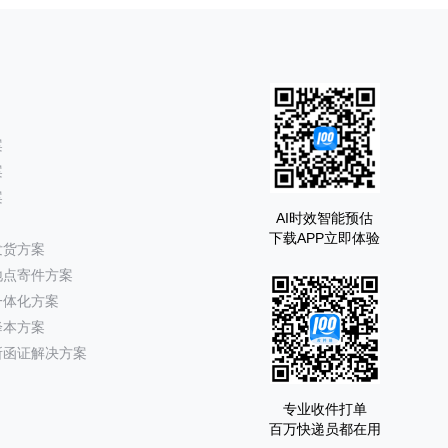
案
案
案
AI时效智能预估
下载APP立即体验
发货方案
地点寄件方案
一体化方案
降本方案
所函证解决方案
专业收件打单
百万快递员都在用