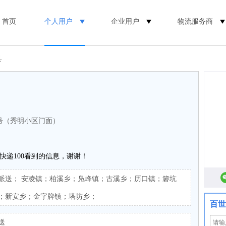
首页
个人用户
企业用户
物流服务商
县
0号（秀明小区门面）
快递100看到的信息，谢谢！
派送； 安凌镇；柏溪乡；凫峰镇；古溪乡；历口镇；箬坑
；新安乡；金字牌镇；塔坊乡；
百世
送