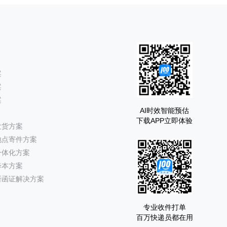
案
案
案
AI时效智能预估
下载APP立即体验
发货方案
地点寄件方案
一体化方案
降本方案
所函证解决方案
专业收件打单
百万快递员都在用