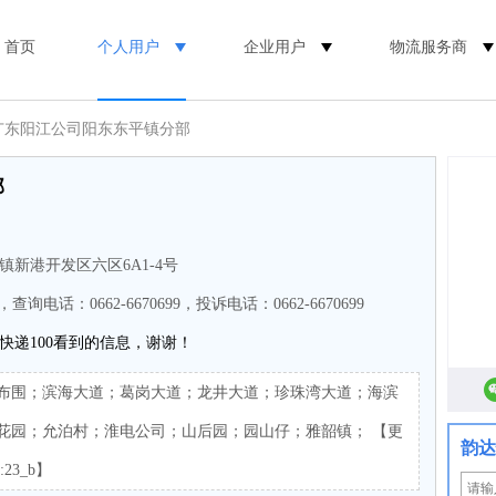
首页
个人用户
企业用户
物流服务商
 广东阳江公司阳东东平镇分部
部
新港开发区六区6A1-4号
9，查询电话：0662-6670699，投诉电话：0662-6670699
快递100看到的信息，谢谢！
布围；滨海大道；葛岗大道；龙井大道；珍珠湾大道；海滨
花园；允泊村；淮电公司；山后园；园山仔；雅韶镇； 【更
韵达
:23_b】