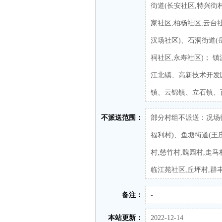
街道(长安社区,特兴街
家社区,柏杨社区,云台
汉场社区)、石洞街道(
祠社区,永寿社区)； 
江北镇、高新技术开发
镇、云锦镇、立石镇、
不派送范围：
部分村组不派送：况场街
福利村)、鱼塘街道(王庄
村,慈竹村,魏园村,走马
临江苑社区,丘坪村,群丰
备注：
-
本站更新：
2022-12-14