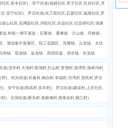
村社区,奎丰社区)、安宁街道(福林社区,枣子社区,红岩社区,齐
社区,安宁社区)、罗汉街道(化工苑社区,石梁社区,临港社区,罗
岳坡山社区,花博园社区,河咀社区,永远社区,纪念碑社区,张家
镇派送,村组一律不派送：石寨镇、通滩镇、方山镇、丹林镇、
区、酒业集中发展区、轻工业园区、兆雅镇、云龙镇、太伏
百和镇、双加镇、金龙镇、高坝街道、胡市镇、长安镇
道(况丰村,大地村,双湖村,红山村,普潮村,游湾村,保林沟村,
村)、特兴街道(长春村,桐兴村,幸福村,河湾村,安民村,罗沙
村)、安宁街道(阳高村,良丰村)、罗汉街道(建设村,上庄社区,
村)、石洞街道(桥头村,鱼眼滩村,雨珠岩村,顺江村)